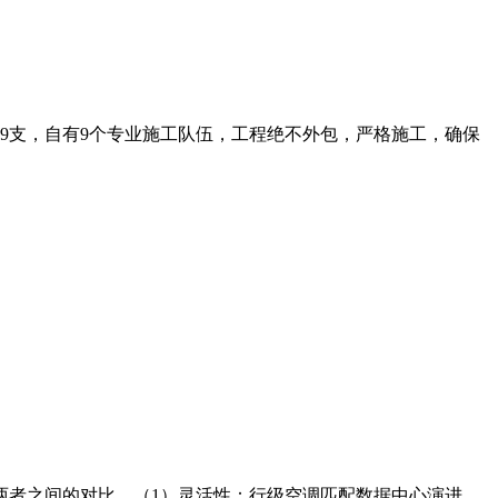
师9支，自有9个专业施工队伍，工程绝不外包，严格施工，确保
两者之间的对比。（1）灵活性：行级空调匹配数据中心演进，